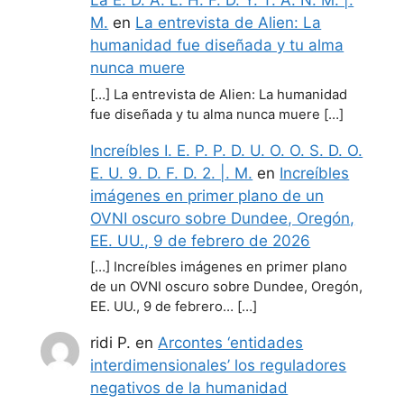
La E. D. A. L. H. F. D. Y. T. A. N. M. |.
M.
en
La entrevista de Alien: La
humanidad fue diseñada y tu alma
nunca muere
[…] La entrevista de Alien: La humanidad
fue diseñada y tu alma nunca muere […]
Increíbles I. E. P. P. D. U. O. O. S. D. O.
E. U. 9. D. F. D. 2. |. M.
en
Increíbles
imágenes en primer plano de un
OVNI oscuro sobre Dundee, Oregón,
EE. UU., 9 de febrero de 2026
[…] Increíbles imágenes en primer plano
de un OVNI oscuro sobre Dundee, Oregón,
EE. UU., 9 de febrero… […]
ridi P.
en
Arcontes ‘entidades
interdimensionales’ los reguladores
negativos de la humanidad