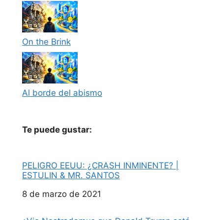
On the Brink
Al borde del abismo
Te puede gustar:
PELIGRO EEUU: ¿CRASH INMINENTE? |
ESTULIN & MR. SANTOS
Fecha
8 de marzo de 2021