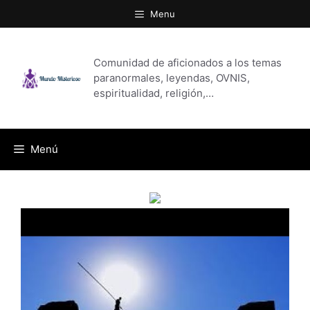
Saltar
Menu
al
contenido
Comunidad de aficionados a los temas
paranormales, leyendas, OVNIS,
espiritualidad, religión,…
Menú