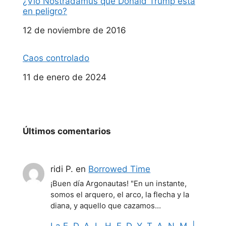
¿Vio Nostradamus que Donald Trump está
en peligro?
Fecha
12 de noviembre de 2016
Caos controlado
Fecha
11 de enero de 2024
Últimos comentarios
ridi P.
en
Borrowed Time
¡Buen día Argonautas! "En un instante,
somos el arquero, el arco, la flecha y la
diana, y aquello que cazamos…