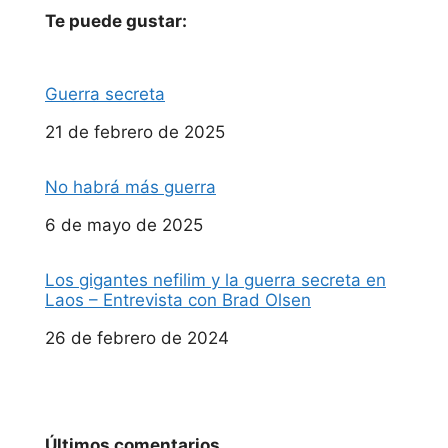
Te puede gustar:
Guerra secreta
Fecha
21 de febrero de 2025
No habrá más guerra
Fecha
6 de mayo de 2025
Los gigantes nefilim y la guerra secreta en
Laos – Entrevista con Brad Olsen
Fecha
26 de febrero de 2024
Últimos comentarios