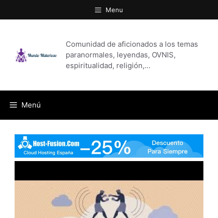
Saltar
Menu
al
contenido
Comunidad de aficionados a los temas
paranormales, leyendas, OVNIS,
espiritualidad, religión,…
Menú