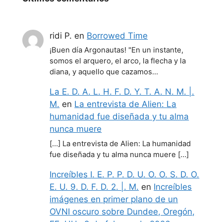
ridi P.
en
Borrowed Time
¡Buen día Argonautas! "En un instante,
somos el arquero, el arco, la flecha y la
diana, y aquello que cazamos…
La E. D. A. L. H. F. D. Y. T. A. N. M. |.
M.
en
La entrevista de Alien: La
humanidad fue diseñada y tu alma
nunca muere
[…] La entrevista de Alien: La humanidad
fue diseñada y tu alma nunca muere […]
Increíbles I. E. P. P. D. U. O. O. S. D. O.
E. U. 9. D. F. D. 2. |. M.
en
Increíbles
imágenes en primer plano de un
OVNI oscuro sobre Dundee, Oregón,