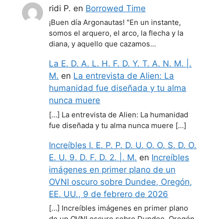
ridi P.
en
Borrowed Time
¡Buen día Argonautas! "En un instante,
somos el arquero, el arco, la flecha y la
diana, y aquello que cazamos…
La E. D. A. L. H. F. D. Y. T. A. N. M. |.
M.
en
La entrevista de Alien: La
humanidad fue diseñada y tu alma
nunca muere
[…] La entrevista de Alien: La humanidad
fue diseñada y tu alma nunca muere […]
Increíbles I. E. P. P. D. U. O. O. S. D. O.
E. U. 9. D. F. D. 2. |. M.
en
Increíbles
imágenes en primer plano de un
OVNI oscuro sobre Dundee, Oregón,
EE. UU., 9 de febrero de 2026
[…] Increíbles imágenes en primer plano
de un OVNI oscuro sobre Dundee, Oregón,