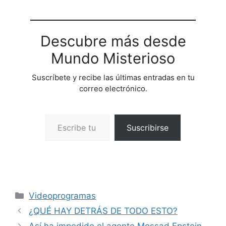
Descubre más desde
Mundo Misterioso
Suscríbete y recibe las últimas entradas en tu
correo electrónico.
Escribe tu correo electrónico…
Suscribirse
Categorías
Videoprogramas
¿QUÉ HAY DETRÁS DE TODO ESTO?
Así ha impedido el agente Mossad Epstein