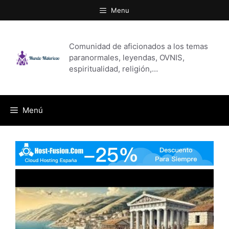
Saltar
Menu
al
contenido
Comunidad de aficionados a los temas
paranormales, leyendas, OVNIS,
espiritualidad, religión,…
Menú