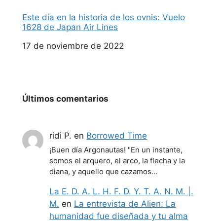
Este día en la historia de los ovnis: Vuelo
1628 de Japan Air Lines
Fecha
17 de noviembre de 2022
Últimos comentarios
ridi P.
en
Borrowed Time
¡Buen día Argonautas! "En un instante,
somos el arquero, el arco, la flecha y la
diana, y aquello que cazamos…
La E. D. A. L. H. F. D. Y. T. A. N. M. |.
M.
en
La entrevista de Alien: La
humanidad fue diseñada y tu alma