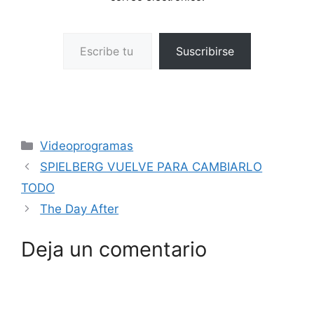
Escribe tu correo electrónico…
Suscribirse
Categorías
Videoprogramas
SPIELBERG VUELVE PARA CAMBIARLO
TODO
The Day After
Deja un comentario