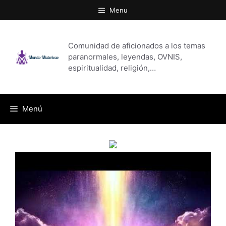
Saltar
Menu
al
contenido
Comunidad de aficionados a los temas
paranormales, leyendas, OVNIS,
espiritualidad, religión,…
Menú