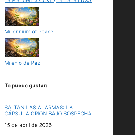
La Plandemia COVID, oficial en USA
Millennium of Peace
Milenio de Paz
Te puede gustar:
SALTAN LAS ALARMAS: LA
CÁPSULA ORION BAJO SOSPECHA
Fecha
15 de abril de 2026