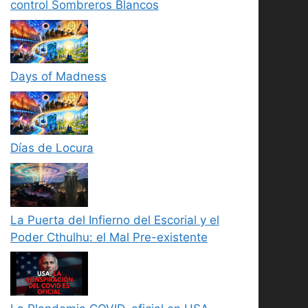
control Sombreros Blancos
Days of Madness
Días de Locura
La Puerta del Infierno del Escorial y el
Poder Cthulhu: el Mal Pre-existente