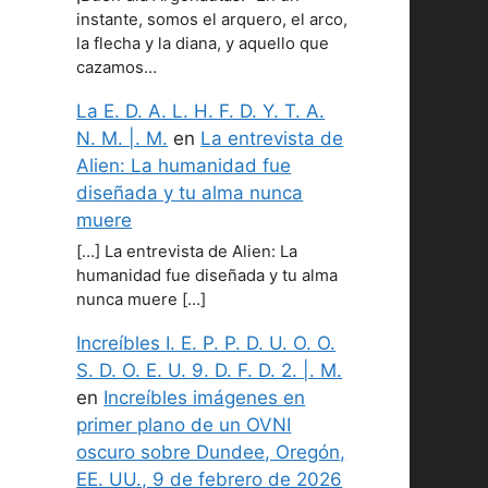
instante, somos el arquero, el arco,
la flecha y la diana, y aquello que
cazamos…
La E. D. A. L. H. F. D. Y. T. A.
N. M. |. M.
en
La entrevista de
Alien: La humanidad fue
diseñada y tu alma nunca
muere
[…] La entrevista de Alien: La
humanidad fue diseñada y tu alma
nunca muere […]
Increíbles I. E. P. P. D. U. O. O.
S. D. O. E. U. 9. D. F. D. 2. |. M.
en
Increíbles imágenes en
primer plano de un OVNI
oscuro sobre Dundee, Oregón,
EE. UU., 9 de febrero de 2026