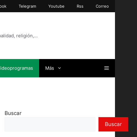
ook
Telegram
Youtube
Rss
Correo
alidad, religión,…
ideoprogramas
Más
Buscar
Buscar