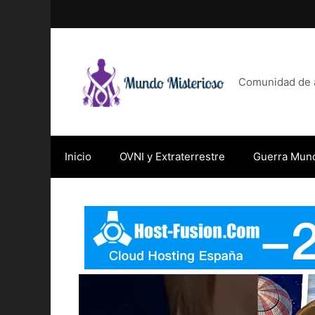
Saltar
al
contenido
Comunidad de af
Inicio
OVNI y Extraterrestre
Guerra Mund