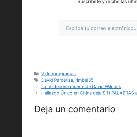
Suscríbete y recibe las últ
Escribe tu correo electrónico…
Categorías
Videoprogramas
Etiquetas
David Parcerisa
,
rimbel35
La misteriosa muerte de David Wilcock
Hallazgo Único en China deja SIN PALABRAS a
Deja un comentario