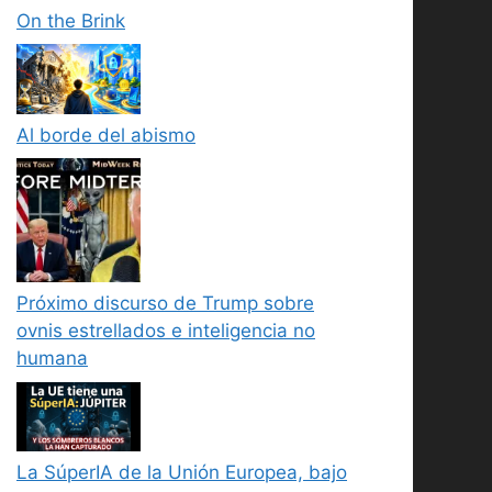
On the Brink
Al borde del abismo
Próximo discurso de Trump sobre
ovnis estrellados e inteligencia no
humana
La SúperIA de la Unión Europea, bajo