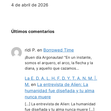
Fecha
4 de abril de 2026
Últimos comentarios
ridi P.
en
Borrowed Time
¡Buen día Argonautas! "En un instante,
somos el arquero, el arco, la flecha y la
diana, y aquello que cazamos…
La E. D. A. L. H. F. D. Y. T. A. N. M. |.
M.
en
La entrevista de Alien: La
humanidad fue diseñada y tu alma
nunca muere
[…] La entrevista de Alien: La humanidad
fue diseñada y tu alma nunca muere […]