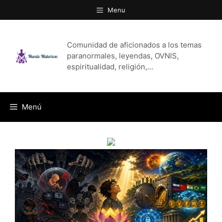
Saltar
Menu
al
contenido
Comunidad de aficionados a los temas
paranormales, leyendas, OVNIS,
espiritualidad, religión,…
Menú