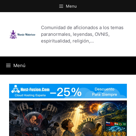
Saltar
Menu
al
contenido
Comunidad de aficionados a los temas
paranormales, leyendas, OVNIS,
espiritualidad, religión,…
Menú