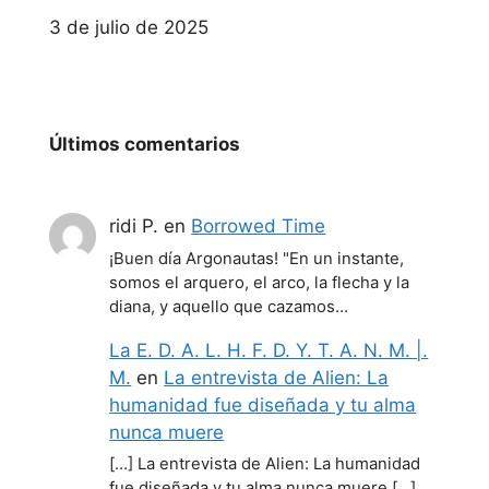
Fecha
3 de julio de 2025
Últimos comentarios
ridi P.
en
Borrowed Time
¡Buen día Argonautas! "En un instante,
somos el arquero, el arco, la flecha y la
diana, y aquello que cazamos…
La E. D. A. L. H. F. D. Y. T. A. N. M. |.
M.
en
La entrevista de Alien: La
humanidad fue diseñada y tu alma
nunca muere
[…] La entrevista de Alien: La humanidad
fue diseñada y tu alma nunca muere […]