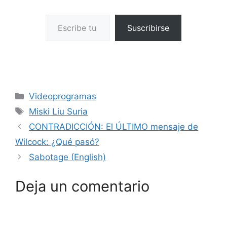
Escribe tu correo electrónico…
Suscribirse
Categorías
Videoprogramas
Etiquetas
Miski Liu Suria
CONTRADICCIÓN: El ÚLTIMO mensaje de
Wilcock: ¿Qué pasó?
Sabotage (English)
Deja un comentario