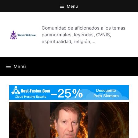
Saltar
Menu
al
contenido
Comunidad de aficionados a los temas
paranormales, leyendas, OVNIS,
espiritualidad, religión,…
Menú