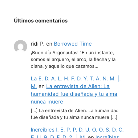
Últimos comentarios
ridi P.
en
Borrowed Time
¡Buen día Argonautas! "En un instante,
somos el arquero, el arco, la flecha y la
diana, y aquello que cazamos…
La E. D. A. L. H. F. D. Y. T. A. N. M. |.
M.
en
La entrevista de Alien: La
humanidad fue diseñada y tu alma
nunca muere
[…] La entrevista de Alien: La humanidad
fue diseñada y tu alma nunca muere […]
Increíbles I. E. P. P. D. U. O. O. S. D. O.
E. U. 9. D. F. D. 2. |. M.
en
Increíbles