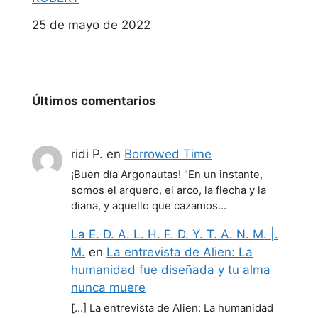
Fecha
25 de mayo de 2022
Últimos comentarios
ridi P.
en
Borrowed Time
¡Buen día Argonautas! "En un instante,
somos el arquero, el arco, la flecha y la
diana, y aquello que cazamos…
La E. D. A. L. H. F. D. Y. T. A. N. M. |.
M.
en
La entrevista de Alien: La
humanidad fue diseñada y tu alma
nunca muere
[…] La entrevista de Alien: La humanidad