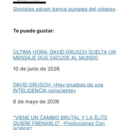
Sionistas salvan banca europea del colapso
Te puede gustar:
ÚLTIMA HORA: DAVID GRUSCH SUELTA UN
MENSAJE QUE SACUDE AL MUNDO
Fecha
10 de junio de 2026
DAVID GRUSCH: «Hay pruebas de una
INTELIGENCIA consciente»
Fecha
6 de mayo de 2026
"VIENE UN CAMBIO BRUTAL Y LA ÉLITE
QUIERE FRENARLO" -Predicciones Con
ROBERT