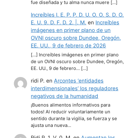
fue diseñada y tu alma nunca muere […]
Increíbles I. E. P. P. D. U. O. O. S. D. O.
E. U. 9. D. F. D. 2. |. M.
en
Increíbles
imágenes en primer plano de un
OVNI oscuro sobre Dundee, Oregón,
EE. UU., 9 de febrero de 2026
[…] Increíbles imágenes en primer plano
de un OVNI oscuro sobre Dundee, Oregón,
EE. UU., 9 de febrero… […]
ridi P.
en
Arcontes ‘entidades
interdimensionales’ los reguladores
negativos de la humanidad
¡Buenos alimentos informativos para
todos! Al reducir voluntariamente un
sentido durante la vigilia, se fuerza y se
ajusta una nueva…
Ridi P. 1. V. 0. M.
en
Aumentan los