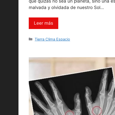
que quizás no sea un planeta, sino una e
malvada y olvidada de nuestro Sol…
Leer más
Categorías
Tierra Clima Espacio