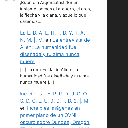
¡Buen día Argonautas! "En un
instante, somos el arquero, el arco,
la flecha y la diana, y aquello que
cazamos…
La E. D. A. L. H. F. D. Y. T. A.
N. M. |. M.
en
La entrevista de
Alien: La humanidad fue
diseñada y tu alma nunca
muere
[…] La entrevista de Alien: La
humanidad fue diseñada y tu alma
nunca muere […]
Increíbles I. E. P. P. D. U. O. O.
S. D. O. E. U. 9. D. F. D. 2. |. M.
en
Increíbles imágenes en
primer plano de un OVNI
oscuro sobre Dundee, Oregón,