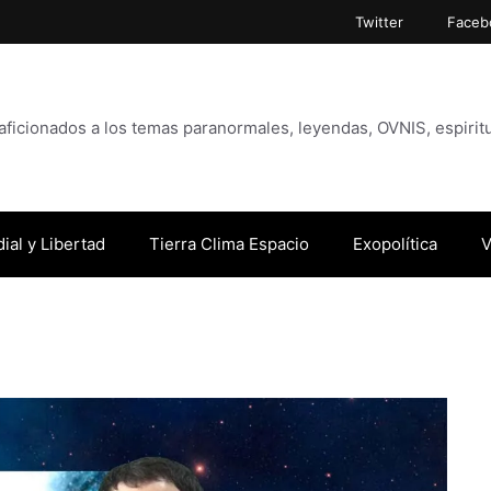
Twitter
Faceb
icionados a los temas paranormales, leyendas, OVNIS, espiritu
ial y Libertad
Tierra Clima Espacio
Exopolítica
V