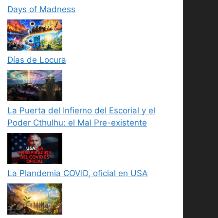
Days of Madness
Días de Locura
La Puerta del Infierno del Escorial y el
Poder Cthulhu: el Mal Pre-existente
La Plandemia COVID, oficial en USA