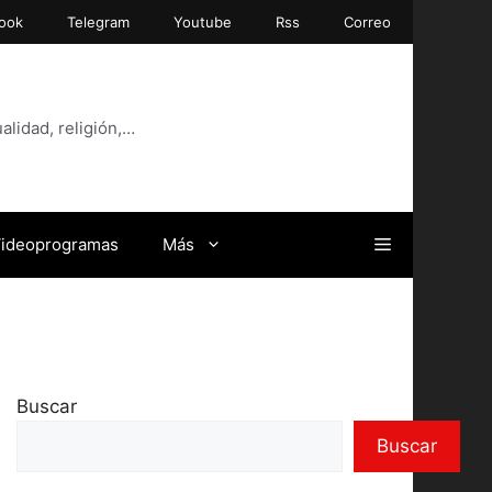
ook
Telegram
Youtube
Rss
Correo
alidad, religión,…
ideoprogramas
Más
Buscar
Buscar