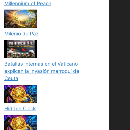
Millennium of Peace
Milenio de Paz
Batallas internas en el Vaticano
explican la invasión marroquí de
Ceuta
Hidden Clock